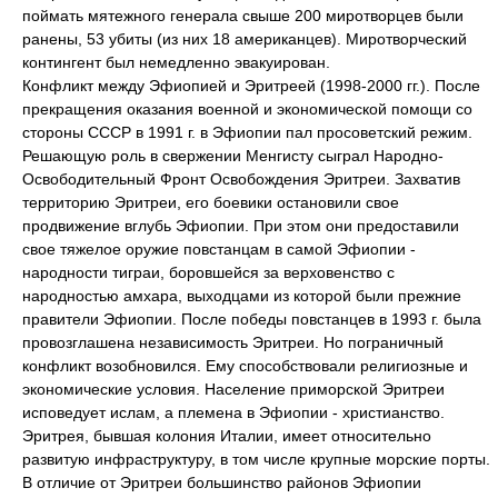
поймать мятежного генерала свыше 200 миротворцев были
ранены, 53 убиты (из них 18 американцев). Миротворческий
контингент был немедленно эвакуирован.
Конфликт между Эфиопией и Эритреей (1998-2000 гг.). После
прекращения оказания военной и экономической помощи со
стороны СССР в 1991 г. в Эфиопии пал просоветский режим.
Решающую роль в свержении Менгисту сыграл Народно-
Освободительный Фронт Освобождения Эритреи. Захватив
территорию Эритреи, его боевики остановили свое
продвижение вглубь Эфиопии. При этом они предоставили
свое тяжелое оружие повстанцам в самой Эфиопии -
народности тиграи, боровшейся за верховенство с
народностью амхара, выходцами из которой были прежние
правители Эфиопии. После победы повстанцев в 1993 г. была
провозглашена независимость Эритреи. Но пограничный
конфликт возобновился. Ему способствовали религиозные и
экономические условия. Население приморской Эритреи
исповедует ислам, а племена в Эфиопии - христианство.
Эритрея, бывшая колония Италии, имеет относительно
развитую инфраструктуру, в том числе крупные морские порты.
В отличие от Эритреи большинство районов Эфиопии