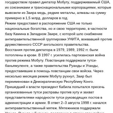
государством правил диктатор Мобуту, поддерживаемый США,
их союзниками и транснациональными корпорациями, которые
вывозили из Заира медь, редкие металлы, алмазы на сумму
примерно в 1,5 млрд. долларов в год.
Режим предоставил в распоряжение США не только
национальные богатства, но и свою территорию, в частности
базу Камина в Западном Заире, с которой шло снабжение
антиправительственной группировки УНИТА, воевавшей против
дружественного СССР ангольского правительства.
Восстания против диктатора в 1979, 1989, 1992 гг. были
потоплены в крови. В 1997 г. усилилась партизанская война
против режима Мобуту. Повстанцев поддержали тутси-
баньямуленге, а также правительства Руанды и Уганды,
предоставившие в помощь повстанцам свои войска. Через
несколько месяцев режим Мобуту рухнул, Заир был
переименован в Демократическую Республику Конго.
Пришедший к власти президент Кабила попытался пресечь
организованные тутси расправы против хуту и захват
представителями народности тутси руководящих постов в
администрации и армии. В ответ 2–3 августа 1998 г. начался
антиправительственный мятеж. Мятежников поддержали