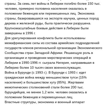
страны. За семь лет войны в Либерии погибло более 150 тыс.
человек, примерно половина населения оказалась в
положении беженцев или перемешенных лиц. Экономика
страны, базировавшаяся на экспорте каучука, ценных пород
дерева и железной руды, была практически разрушена.
Крупномасштабные боевые действия в Либерии были
завершены в 1996 г.
Для урегулирования конфликта были использованы
межафриканские силы из состава армейских подразделений
государств-членов региональной организации Экономического
Сообщества стран Западной Африки. Решающую роль в
организации и проведении миротворческих операций в
Либерии в 1990-1996 гг. сыграла Нигерия, направившая в
Либерию более 10 тысяч своих военнослужащих.
Война в Бурунди (с 1993 г.). В Бурунди с 1993 г. идет
гражданская война между меньшинством тутси (15%
населения) и большинством хуту (85%). Жертвами
межэтнических столкновений стали более 200 тыс.
бурундийцев, не менее 1,2 млн. человек оказались в
положении беженцев и перемещенных лиц.
Властные структуры, экономика и военный аппарат