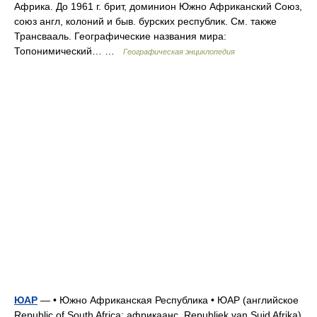
Африка. До 1961 г. брит, доминион Южно Африканский Союз,
союз англ, колоний и быв. бурских республик. См. также
Трансвааль. Географические названия мира:
Топонимический… …
Географическая энциклопедия
ЮАР
— • Южно Африканская Республика • ЮАР (английское
Republic of South Africa; африкаанс. Republiek van Suid Afrika),