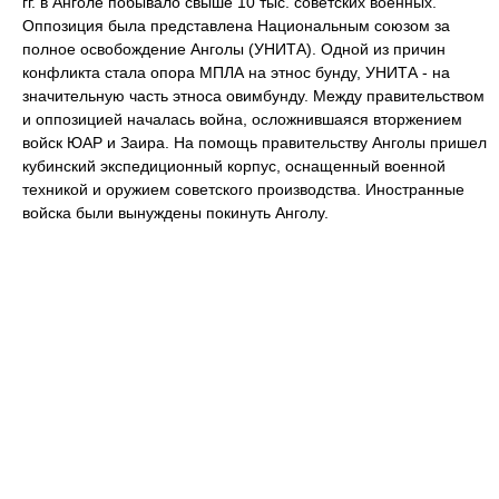
гг. в Анголе побывало свыше 10 тыс. советских военных.
Оппозиция была представлена Национальным союзом за
полное освобождение Анголы (УНИТА). Одной из причин
конфликта стала опора МПЛА на этнос бунду, УНИТА - на
значительную часть этноса овимбунду. Между правительством
и оппозицией началась война, осложнившаяся вторжением
войск ЮАР и Заира. На помощь правительству Анголы пришел
кубинский экспедиционный корпус, оснащенный военной
техникой и оружием советского производства. Иностранные
войска были вынуждены покинуть Анголу.