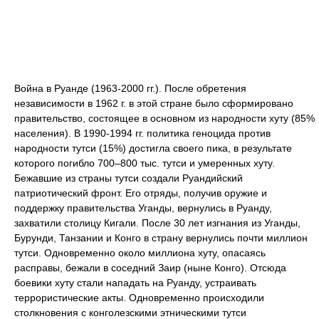
Война в Руанде (1963-2000 гг.). После обретения
независимости в 1962 г. в этой стране было сформировано
правительство, состоящее в основном из народности хуту (85%
населения). В 1990-1994 гг. политика геноцида против
народности тутси (15%) достигла своего пика, в результате
которого погибло 700–800 тыс. тутси и умеренных хуту.
Бежавшие из страны тутси создали Руандийский
патриотический фронт. Его отряды, получив оружие и
поддержку правительства Уганды, вернулись в Руанду,
захватили столицу Кигали. После 30 лет изгнания из Уганды,
Бурунди, Танзании и Конго в страну вернулись почти миллион
тутси. Одновременно около миллиона хуту, опасаясь
расправы, бежали в соседний Заир (ныне Конго). Отсюда
боевики хуту стали нападать на Руанду, устраивать
террористические акты. Одновременно происходили
столкновения с конголезскими этническими тутси