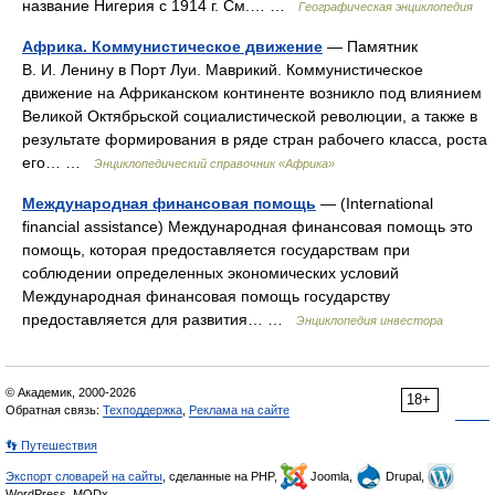
название Нигерия с 1914 г. См.… …
Географическая энциклопедия
Африка. Коммунистическое движение
— Памятник
В. И. Ленину в Порт Луи. Маврикий. Коммунистическое
движение на Африканском континенте возникло под влиянием
Великой Октябрьской социалистической революции, а также в
результате формирования в ряде стран рабочего класса, роста
его… …
Энциклопедический справочник «Африка»
Международная финансовая помощь
— (International
financial assistance) Международная финансовая помощь это
помощь, которая предоставляется государствам при
соблюдении определенных экономических условий
Международная финансовая помощь государству
предоставляется для развития… …
Энциклопедия инвестора
© Академик, 2000-2026
18+
Обратная связь:
Техподдержка
,
Реклама на сайте
👣 Путешествия
Экспорт словарей на сайты
, сделанные на PHP,
Joomla,
Drupal,
WordPress, MODx.