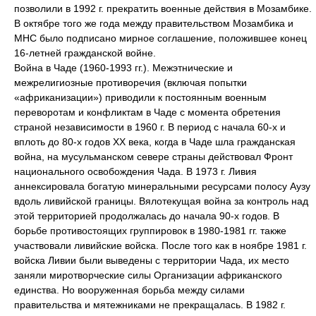
позволили в 1992 г. прекратить военные действия в Мозамбике.
В октябре того же года между правительством Мозамбика и
МНС было подписано мирное соглашение, положившее конец
16-летней гражданской войне.
Война в Чаде (1960-1993 гг.). Межэтнические и
межрелигиозные противоречия (включая попытки
«африканизации») приводили к постоянным военным
переворотам и конфликтам в Чаде с момента обретения
страной независимости в 1960 г. В период с начала 60-х и
вплоть до 80-х годов ХХ века, когда в Чаде шла гражданская
война, на мусульманском севере страны действовал Фронт
национального освобождения Чада. В 1973 г. Ливия
аннексировала богатую минеральными ресурсами полосу Аузу
вдоль ливийской границы. Вялотекущая война за контроль над
этой территорией продолжалась до начала 90-х годов. В
борьбе противостоящих группировок в 1980-1981 гг. также
участвовали ливийские войска. После того как в ноябре 1981 г.
войска Ливии были выведены с территории Чада, их место
заняли миротворческие силы Организации африканского
единства. Но вооруженная борьба между силами
правительства и мятежниками не прекращалась. В 1982 г.