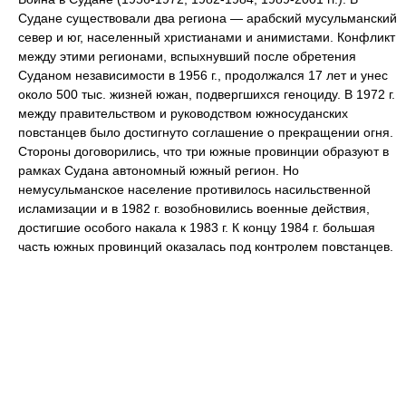
Судане существовали два региона — арабский мусульманский
север и юг, населенный христианами и анимистами. Конфликт
между этими регионами, вспыхнувший после обретения
Суданом независимости в 1956 г., продолжался 17 лет и унес
около 500 тыс. жизней южан, подвергшихся геноциду. В 1972 г.
между правительством и руководством южносуданских
повстанцев было достигнуто соглашение о прекращении огня.
Стороны договорились, что три южные провинции образуют в
рамках Судана автономный южный регион. Но
немусульманское население противилось насильственной
исламизации и в 1982 г. возобновились военные действия,
достигшие особого накала к 1983 г. К концу 1984 г. большая
часть южных провинций оказалась под контролем повстанцев.