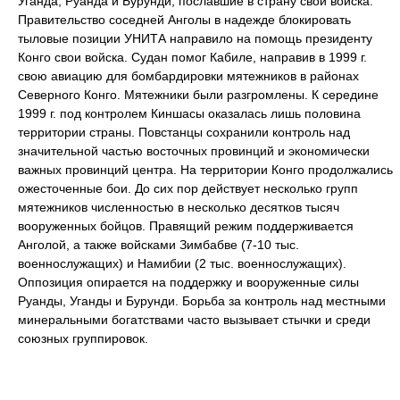
Уганда, Руанда и Бурунди, пославшие в страну свои войска.
Правительство соседней Анголы в надежде блокировать
тыловые позиции УНИТА направило на помощь президенту
Конго свои войска. Судан помог Кабиле, направив в 1999 г.
свою авиацию для бомбардировки мятежников в районах
Северного Конго. Мятежники были разгромлены. К середине
1999 г. под контролем Киншасы оказалась лишь половина
территории страны. Повстанцы сохранили контроль над
значительной частью восточных провинций и экономически
важных провинций центра. На территории Конго продолжались
ожесточенные бои. До сих пор действует несколько групп
мятежников численностью в несколько десятков тысяч
вооруженных бойцов. Правящий режим поддерживается
Анголой, а также войсками Зимбабве (7-10 тыс.
военнослужащих) и Намибии (2 тыс. военнослужащих).
Оппозиция опирается на поддержку и вооруженные силы
Руанды, Уганды и Бурунди. Борьба за контроль над местными
минеральными богатствами часто вызывает стычки и среди
союзных группировок.