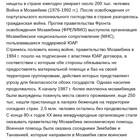
нищеты в стране ежегодно умирает около 200 тыс. человек.
Война в Мозамбике (1976-1992 гг.). После освобождения от
португальского колониального господства в стране разгорелась
гражданская война. Против правительства Фронта
освобождения Мозамбика (ФРЕЛИМО) выступила организация
Мозамбикское национальное сопротивление (МНС),
пользовавшаяся поддержкой ЮАР.
Стремясь положить конец войне, правительство Мозамбика в
1984 г. пошло на подписание с властями ЮАР договора, в
соответствии с которым обе стороны обязывались не
предоставлять материальной помощи и баз на своей
территории группировкам, действия которых представляют
угрозу для безопасности обоих государств. Однако насилие
продолжалось. К началу 1987 г. более миллиона мозамбикцев
были вынуждены покинуть места своего проживания, еще 250
тыс. нашли пристанище в лагерях беженцев на территории
соседних стран. 2,5 млн. человек остались без продовольствия.
С конца 80-х годов ХХ века международные организации стали
оказывать правительству Мозамбика экономическую помощь.
Военная помощь была оказана соседними Зимбабве и
Танзанией, которые направили в Мозамбик свои воинские