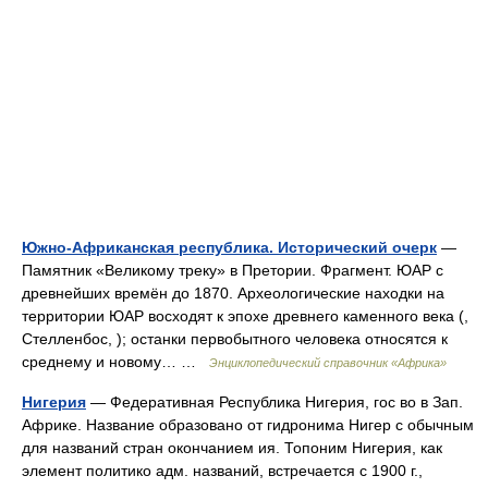
Южно-Африканская республика. Исторический очерк
—
Памятник «Великому треку» в Претории. Фрагмент. ЮАР с
древнейших времён до 1870. Археологические находки на
территории ЮАР восходят к эпохе древнего каменного века (,
Стелленбос, ); останки первобытного человека относятся к
среднему и новому… …
Энциклопедический справочник «Африка»
Нигерия
— Федеративная Республика Нигерия, гос во в Зап.
Африке. Название образовано от гидронима Нигер с обычным
для названий стран окончанием ия. Топоним Нигерия, как
элемент политико адм. названий, встречается с 1900 г.,