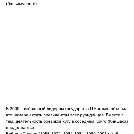
(баньямуленге).
В 2000 г. избранный лидером государства П.Кагама, объявил,
что намерен стать президентом всех руандийцев. Вместе с
тем, деятельность боевиков хуту в соседнем Конго (Киншаса)
продолжается.
Война в Судане (1956-1972, 1982-1984, 1989-2001 гг.). В