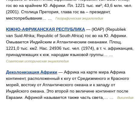
гос во на крайнем Ю. Африки. Пл. 1221 тыс. км²; 43,6 млн. чел.
(2001). Столица Претория, глава гос ва – президент,
местопребывание… …
Географическая энциклопедия
ЮЖНО-АФРИКАНСКАЯ РЕСПУБЛИКА
— (ЮАР) (Republiek
van Suid Afrika; Republic of South Africa) гос во на Ю. Африки.
Омывается Индийским и Атлантическим океанами. Площ.
1221,0 тыс. км2. Нас. 24936 тыс. чел. (1974), в т. ч. африканцев,
принадлежащих к юж. народам языковой группы… …
Советская историческая энциклопедия
Деколонизация Африки
— Африка на карте мира Африка
континент, расположенный к югу от Средиземного и Красного
морей, востоку от Атлантического океана и к западу от
Индийского океана. Это второй по величине континент после
Евразии. Африкой называется также часть света,… …
Википедия