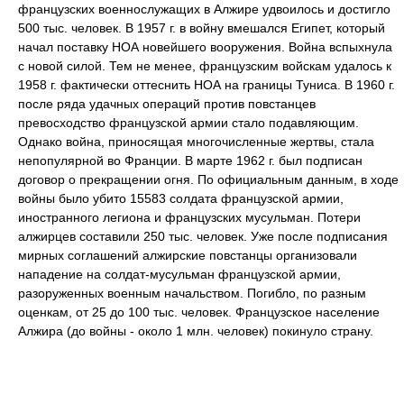
французских военнослужащих в Алжире удвоилось и достигло
500 тыс. человек. В 1957 г. в войну вмешался Египет, который
начал поставку НОА новейшего вооружения. Война вспыхнула
с новой силой. Тем не менее, французским войскам удалось к
1958 г. фактически оттеснить НОА на границы Туниса. В 1960 г.
после ряда удачных операций против повстанцев
превосходство французской армии стало подавляющим.
Однако война, приносящая многочисленные жертвы, стала
непопулярной во Франции. В марте 1962 г. был подписан
договор о прекращении огня. По официальным данным, в ходе
войны было убито 15583 солдата французской армии,
иностранного легиона и французских мусульман. Потери
алжирцев составили 250 тыс. человек. Уже после подписания
мирных соглашений алжирские повстанцы организовали
нападение на солдат-мусульман французской армии,
разоруженных военным начальством. Погибло, по разным
оценкам, от 25 до 100 тыс. человек. Французское население
Алжира (до войны - около 1 млн. человек) покинуло страну.